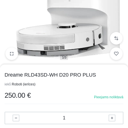
1/3
Dreame RLD43SD-WH D20 PRO PLUS
iekš
Roboti (ierīces)
250.00
€
Pieejams noliktavā