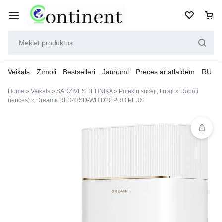
Veikals
Zīmoli
Bestselleri
Jaunumi
Preces ar atlaidēm
RU
Home
»
Veikals
»
SADZĪVES TEHNIKA
»
Putekļu sūcēji, tīrītāji
»
Roboti
(ierīces)
»
Dreame RLD43SD-WH D20 PRO PLUS