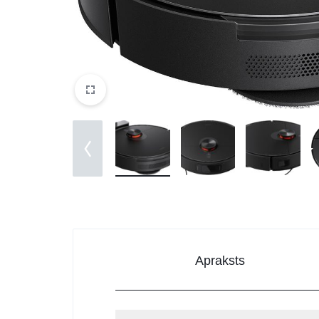
DATORTEHNIKA, PRECES
BIROJAM
KLIMATAM
SPORTAM UN ATPŪTAI
MĀJĀM UN DĀRZAM
SILTUMNĪCAS UN TO PIEDERUMI
CELTNIECĪBA
Apraksts