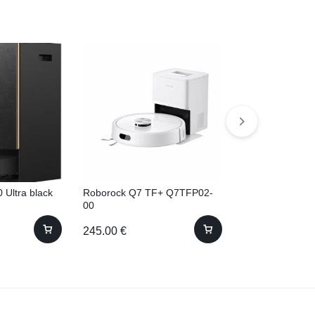
 Ultra black
Roborock Q7 TF+ Q7TFP02-
Electrolux ER
00
245.00
€
410.00
€