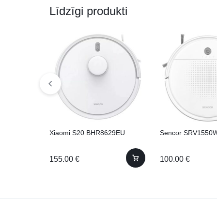
Līdzīgi produkti
Xiaomi S20 BHR8629EU
Sencor SRV1550
155.00
€
100.00
€