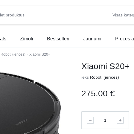
Visas kateg
als
Zīmoli
Bestselleri
Jaunumi
Preces a
»
Roboti (ierīces)
»
Xiaomi S20+
Xiaomi S20+
iekš
Roboti (ierīces)
275.00
€