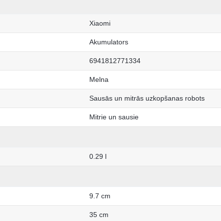
Xiaomi
Akumulators
6941812771334
Melna
Sausās un mitrās uzkopšanas robots
Mitrie un sausie
0.29 l
9.7 cm
35 cm