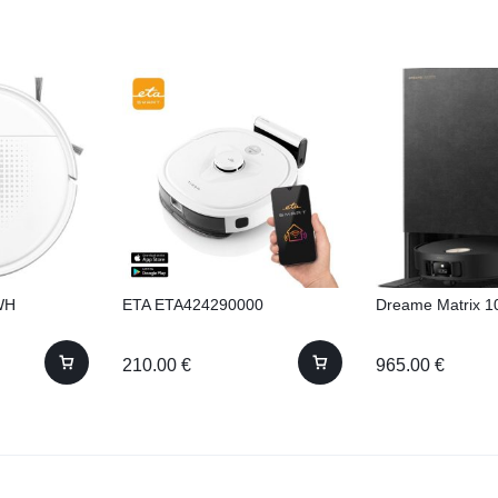
WH
ETA ETA424290000
Dreame Matrix 10
210.00
€
965.00
€