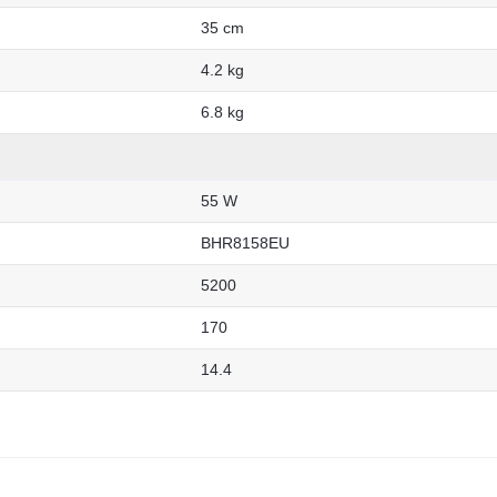
35 cm
4.2 kg
6.8 kg
55 W
BHR8158EU
5200
170
14.4