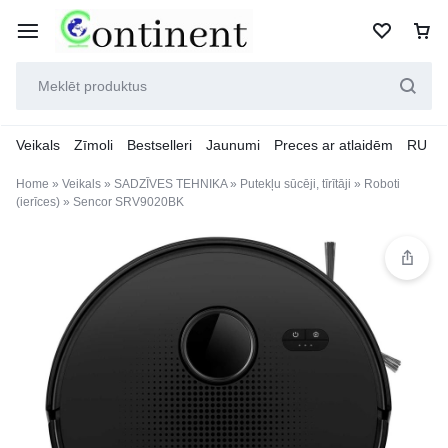
Veikals
Zīmoli
Bestselleri
Jaunumi
Preces ar atlaidēm
RU
Home
»
Veikals
»
SADZĪVES TEHNIKA
»
Putekļu sūcēji, tīrītāji
»
Roboti
(ierīces)
»
Sencor SRV9020BK