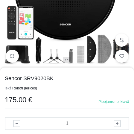
1/3
Sencor SRV9020BK
iekš
Roboti (ierīces)
175.00
€
Pieejams noliktavā