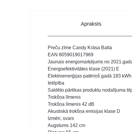
Apraksts
Preču zīme Candy Krāsa Balta
EAN 8059019017969
Jaunais energomarķējums no 2021.gad
Energoefektivitātes klase (2021) E
Elektroenerģijas patēriņš gadā 183 kWh
Ietilpība
Saldēto pārtikas produktu nodalījuma ti
Trokšņa līmenis
Trokšņa līmenis 42 dB
Akustiskā trokšņa emisijas klase D
Izmēri, svars
Augstums 142 cm