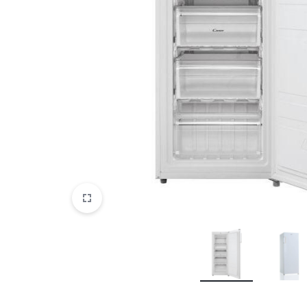
DATORTEHNIKA, PRECES
BIROJAM
KLIMATAM
SPORTAM UN ATPŪTAI
MĀJĀM UN DĀRZAM
SILTUMNĪCAS UN TO PIEDERUMI
CELTNIECĪBA