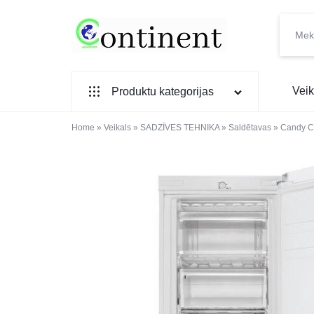
CONTINENT.LV
SADZĪVES
Veik
Produktu kategorijas
PREČU
INTERNETVEIKALS
Home
SADZĪVES TEHNIKA
»
Veikals
»
SADZĪVES TEHNIKA
»
Saldētavas
»
Candy 
IEBŪVĒJAMĀ TEHNIKA
MAZĀ SADZĪVES TEHNIKA
ELEKTRONIKA, TV
TELEFONI
VIEDPULKSTEŅI
SKAISTUMAM UN VESELĪBAI