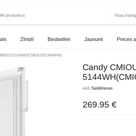
Visas kateg
als
Zīmoli
Bestselleri
Jaunumi
Preces a
CMIOUS 5144WH(CMIOUS5144WHN)
Candy CMIO
5144WH(CM
iekš
Saldētavas
269.95
€