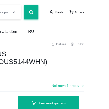
orijas
Konts
Grozs
r atlaidēm
RU
Dalīties
Drukāt
US
IOUS5144WHN)
Noliktavā 1 prece/-es
Pievienot grozam