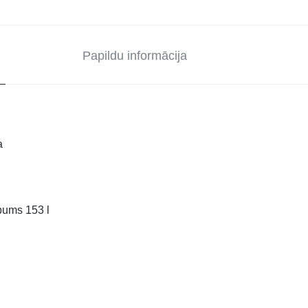
Papildu informācija
a
lpums 153 l