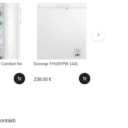
 Comfort No
Gorenje FH15FPW 142L
Bosch GSN29V
Frost
238.00
€
612.00
€
ontakti