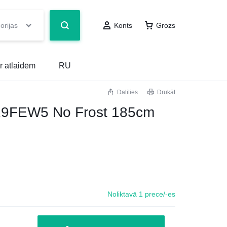
orijas
Konts
Grozs
r atlaidēm
RU
Dalīties
Drukāt
19FEW5 No Frost 185cm
Noliktavā 1 prece/-es