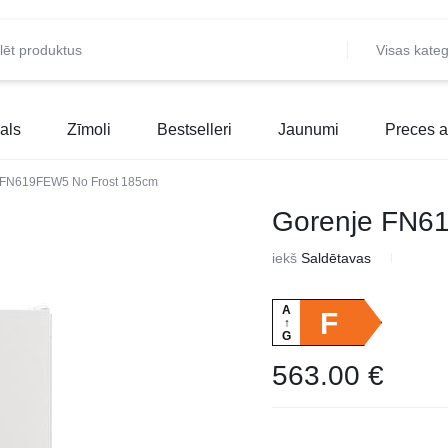
Visas kateg
als
Zīmoli
Bestselleri
Jaunumi
Preces a
 FN619FEW5 No Frost 185cm
Gorenje FN6
iekš
Saldētavas
A
F
↑
G
563.00
€