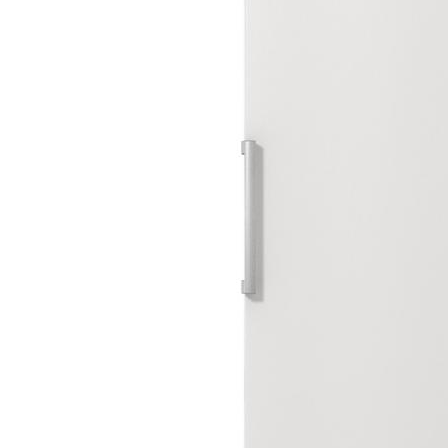
DATORTEHNIKA, PRECES
BIROJAM
KLIMATAM
SPORTAM UN ATPŪTAI
MĀJĀM UN DĀRZAM
SILTUMNĪCAS UN TO PIEDERUMI
CELTNIECĪBA