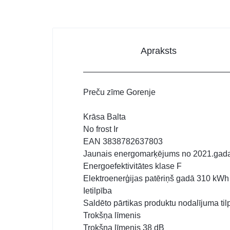
Apraksts
Preču zīme Gorenje
Krāsa Balta
No frost Ir
EAN 3838782637803
Jaunais energomarķējums no 2021.gad
Energoefektivitātes klase F
Elektroenerģijas patēriņš gadā 310 kWh
Ietilpība
Saldēto pārtikas produktu nodalījuma ti
Trokšņa līmenis
Trokšņa līmenis 38 dB