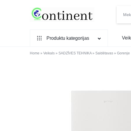
CONTINENT.LV
SADZĪVES
Veik
Produktu kategorijas
PREČU
INTERNETVEIKALS
Home
SADZĪVES TEHNIKA
»
Veikals
»
SADZĪVES TEHNIKA
»
Saldētavas
»
Gorenje
IEBŪVĒJAMĀ TEHNIKA
MAZĀ SADZĪVES TEHNIKA
ELEKTRONIKA, TV
TELEFONI
VIEDPULKSTEŅI
SKAISTUMAM UN VESELĪBAI