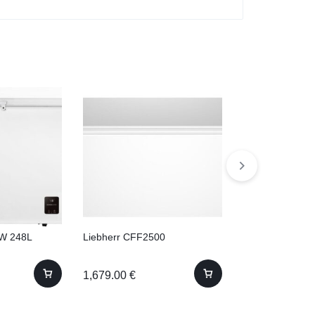
W 248L
Liebherr CFF2500
Gorenje FH25
1,679.00
€
294.95
€