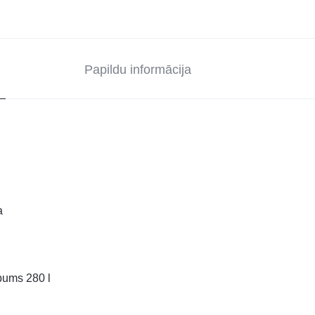
Papildu informācija
a
lpums 280 l