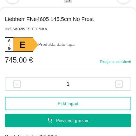
1/3
Liebherr FNe4605 145.5cm No Frost
iekš
SADZĪVES TEHNIKA
A
E
Produkta datu lapa
↑
G
745.00
€
Pieejams noliktavā
Pirkt tagad
Pievienot grozam