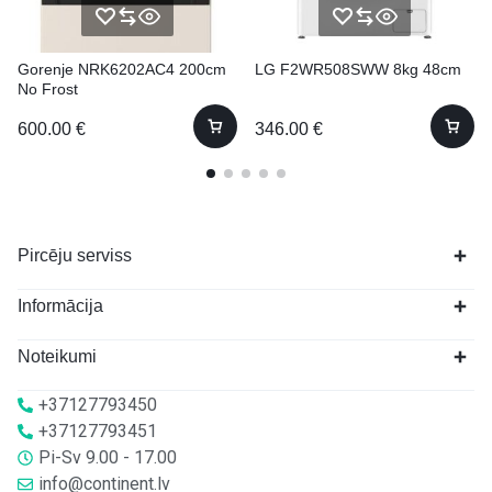
Gorenje NRK6202AC4 200cm
LG F2WR508SWW 8kg 48cm
No Frost
600.00
€
346.00
€
Pircēju serviss
Informācija
Noteikumi
+37127793450
+37127793451
Pi-Sv 9.00 - 17.00
info@continent.lv