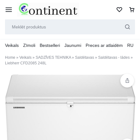
Veikals
Zīmoli
Bestselleri
Jaunumi
Preces ar atlaidēm
RU
Home
»
Veikals
»
SADZĪVES TEHNIKA
»
Saldētavas
»
Saldētavas - lādes
»
Liebherr CFD2085 248L