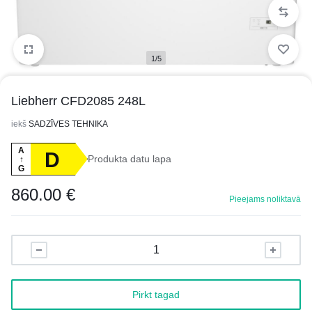
1/5
Liebherr CFD2085 248L
iekš
SADZĪVES TEHNIKA
A
D
Produkta datu lapa
↑
G
860.00
€
Pieejams noliktavā
Pirkt tagad