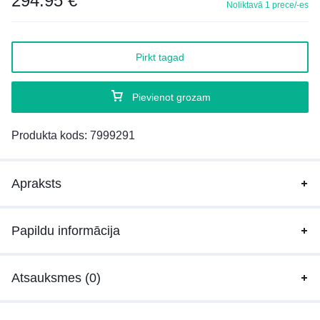
294.95
€
Noliktavā 1 prece/-es
Pirkt tagad
Pievienot grozam
Produkta kods:
7999291
Apraksts
Papildu informācija
Atsauksmes (0)