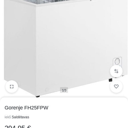
1/3
Gorenje FH25FPW
iekš
Saldētavas