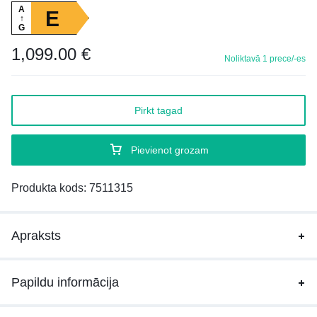
A
E
↑
G
1,099.00
€
Noliktavā 1 prece/-es
Pirkt tagad
Pievienot grozam
Produkta kods:
7511315
Apraksts
Papildu informācija