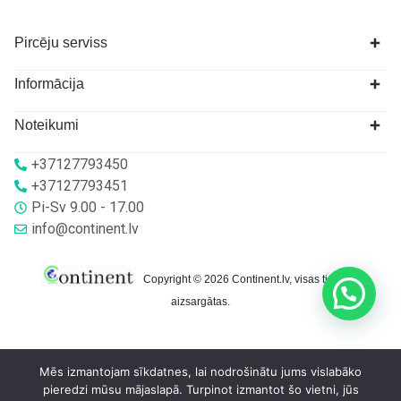
Pircēju serviss
Informācija
Noteikumi
+37127793450
+37127793451
Pi-Sv 9.00 - 17.00
info@continent.lv
Copyright © 2026 Continent.lv, visas tiesības
aizsargātas.
Mēs izmantojam sīkdatnes, lai nodrošinātu jums vislabāko
pieredzi mūsu mājaslapā. Turpinot izmantot šo vietni, jūs