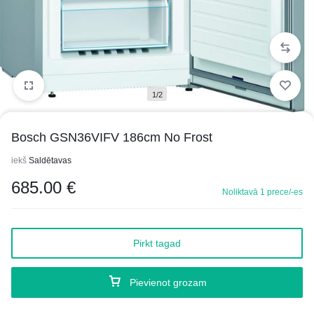
1/2
Bosch GSN36VIFV 186cm No Frost
iekš
Saldētavas
685.00
€
Noliktavā 1 prece/-es
Pirkt tagad
Pievienot grozam