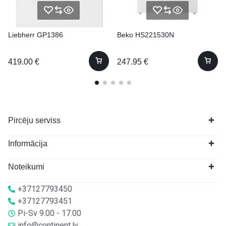
Liebherr GP1386
Beko HS221530N
419.00
€
247.95
€
Pircēju serviss
Informācija
Noteikumi
+37127793450
+37127793451
Pi-Sv 9.00 - 17.00
info@continent.lv