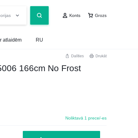
orijas
Konts
Grozs
r atlaidēm
RU
Dalīties
Drukāt
5006 166cm No Frost
Noliktavā 1 prece/-es