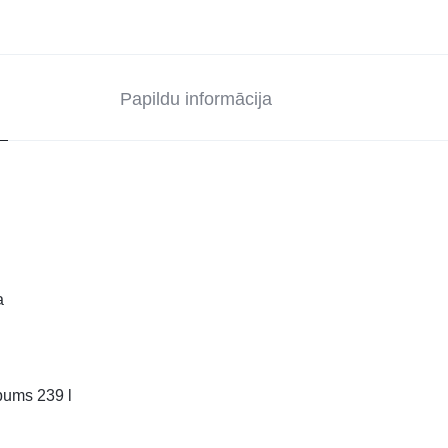
Papildu informācija
a
lpums 239 l