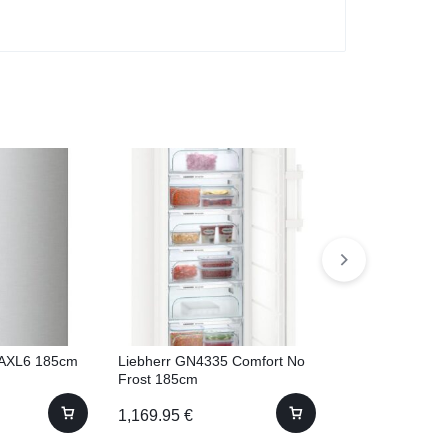
AXL6 185cm
Liebherr GN4335 Comfort No
Bosch GSN58AW
Frost 185cm
191cm
1,169.95
€
1,044.00
€