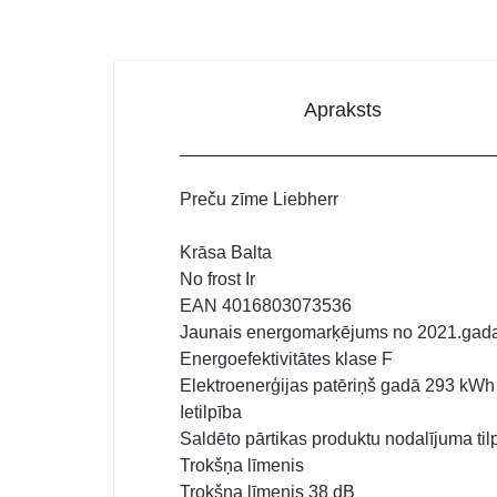
Apraksts
Preču zīme Liebherr
Krāsa Balta
No frost Ir
EAN 4016803073536
Jaunais energomarķējums no 2021.gad
Energoefektivitātes klase F
Elektroenerģijas patēriņš gadā 293 kWh
Ietilpība
Saldēto pārtikas produktu nodalījuma ti
Trokšņa līmenis
Trokšņa līmenis 38 dB