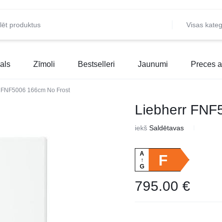
Visas kateg
als
Zīmoli
Bestselleri
Jaunumi
Preces a
r FNF5006 166cm No Frost
Liebherr FNF
iekš
Saldētavas
A
F
↑
G
795.00
€