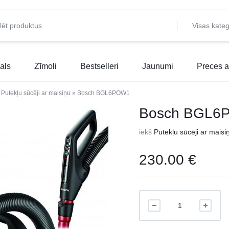
Visas kateg
als
Zīmoli
Bestselleri
Jaunumi
Preces a
»
Putekļu sūcēji ar maisiņu
»
Bosch BGL6POW1
Bosch BGL6
iekš
Putekļu sūcēji ar maisi
230.00
€