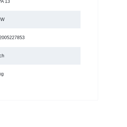
A 13
 W
2005227853
ch
kg