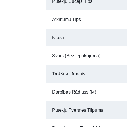
Putekļu Sūcēja Tips
Atkritumu Tips
Krāsa
Svars (bez Iepakojuma)
Trokšņa Līmenis
Darbības Rādiuss (m)
Putekļu Tvertnes Tilpums