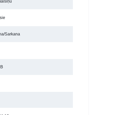
maisiņu
sie
na/Sarkana
dB