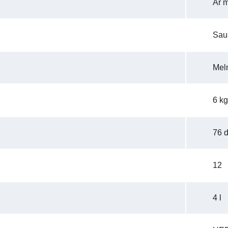
Ar 
Sau
Mel
6 kg
76 
12
4 l