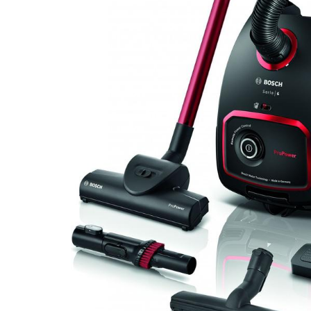
DATORTEHNIKA, PRECES
BIROJAM
KLIMATAM
SPORTAM UN ATPŪTAI
MĀJĀM UN DĀRZAM
SILTUMNĪCAS UN TO PIEDERUMI
CELTNIECĪBA