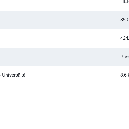
HEP
850
424
Bos
 Universāls)
8.6 