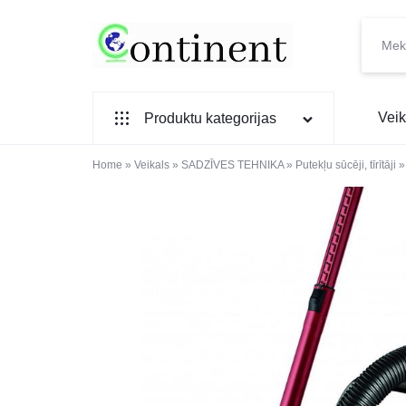
CONTINENT.LV
SADZĪVES
Veik
Produktu kategorijas
PREČU
INTERNETVEIKALS
Home
SADZĪVES TEHNIKA
»
Veikals
»
SADZĪVES TEHNIKA
»
Putekļu sūcēji, tīrītāji
IEBŪVĒJAMĀ TEHNIKA
MAZĀ SADZĪVES TEHNIKA
ELEKTRONIKA, TV
TELEFONI
VIEDPULKSTEŅI
SKAISTUMAM UN VESELĪBAI