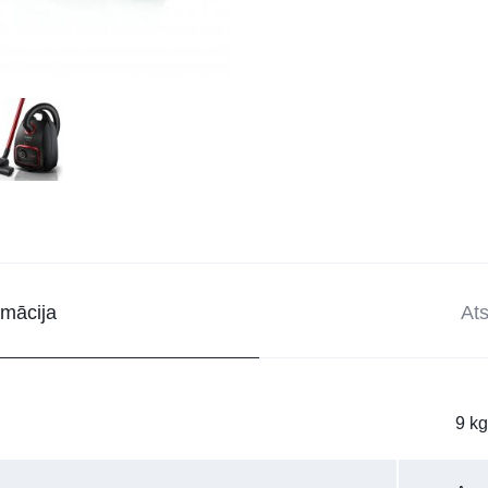
rmācija
At
9 kg