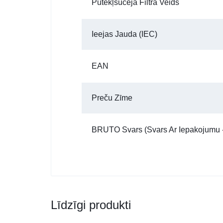
Putekļsūcēja Filtra Veids
Ieejas Jauda (IEC)
EAN
Preču Zīme
BRUTO Svars (Svars Ar Iepakojumu -
Līdzīgi produkti