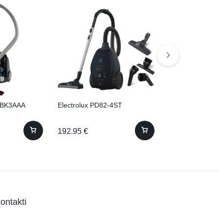
0BK3AAA
Electrolux PD82-4ST
Philips XD3110/
192.95
€
114.00
€
ontakti