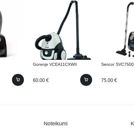
Gorenje VCEA11CXWII
Sencor SVC750
60.00
€
75.00
€
Noteikumi
K