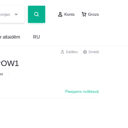
orijas
Konts
Grozs
r atlaidēm
RU
Dalīties
Drukāt
POW1
ņu
Pieejams noliktavā