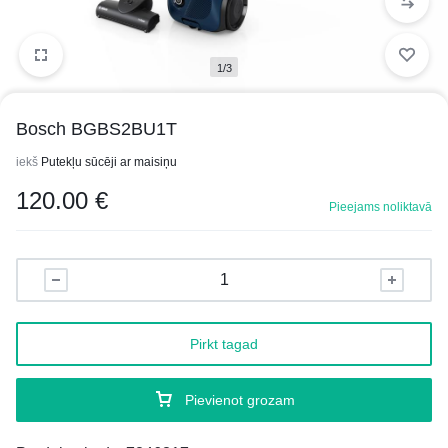
1/3
Bosch BGBS2BU1T
iekš
Putekļu sūcēji ar maisiņu
120.00
€
Pieejams noliktavā
Pirkt tagad
Pievienot grozam