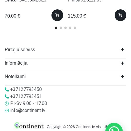
Sencor SVC900-EUE3
Philips XD3112/09
70.00
€
115.00
€
Pircēju serviss
Informācija
Noteikumi
+37127793450
+37127793451
Pi-Sv 9.00 - 17.00
info@continent.lv
Copyright © 2026 Continent.lv, visas tiesības