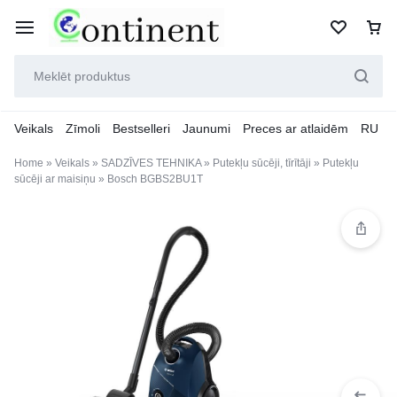
Veikals
Zīmoli
Bestselleri
Jaunumi
Preces ar atlaidēm
RU
Home
»
Veikals
»
SADZĪVES TEHNIKA
»
Putekļu sūcēji, tīrītāji
»
Putekļu
sūcēji ar maisiņu
»
Bosch BGBS2BU1T