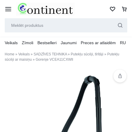
Veikals
Zīmoli
Bestselleri
Jaunumi
Preces ar atlaidēm
RU
Home
»
Veikals
»
SADZĪVES TEHNIKA
»
Putekļu sūcēji, tīrītāji
»
Putekļu
sūcēji ar maisiņu
»
Gorenje VCEA11CXWII