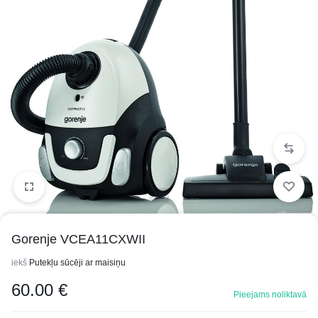
1/3
Gorenje VCEA11CXWII
iekš
Putekļu sūcēji ar maisiņu
60.00
€
Pieejams noliktavā