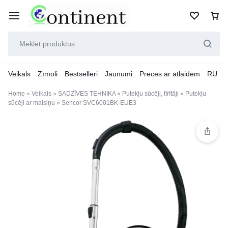
Veikals
Zīmoli
Bestselleri
Jaunumi
Preces ar atlaidēm
RU
Home
»
Veikals
»
SADZĪVES TEHNIKA
»
Putekļu sūcēji, tīrītāji
»
Putekļu
sūcēji ar maisiņu
»
Sencor SVC6001BK-EUE3