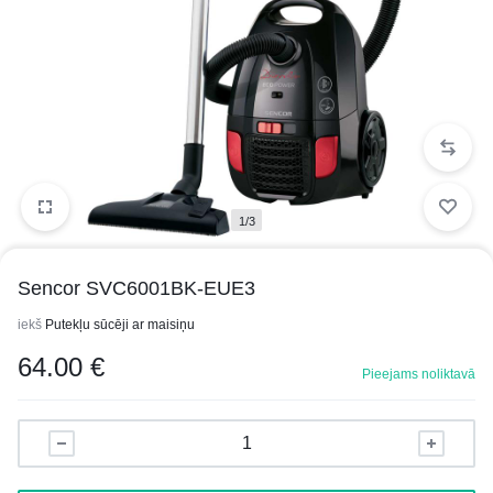
1/3
Sencor SVC6001BK-EUE3
iekš
Putekļu sūcēji ar maisiņu
64.00
€
Pieejams noliktavā