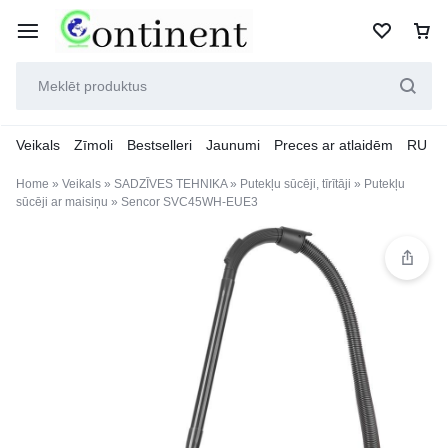
Veikals
Zīmoli
Bestselleri
Jaunumi
Preces ar atlaidēm
RU
Home
»
Veikals
»
SADZĪVES TEHNIKA
»
Putekļu sūcēji, tīrītāji
»
Putekļu
sūcēji ar maisiņu
»
Sencor SVC45WH-EUE3