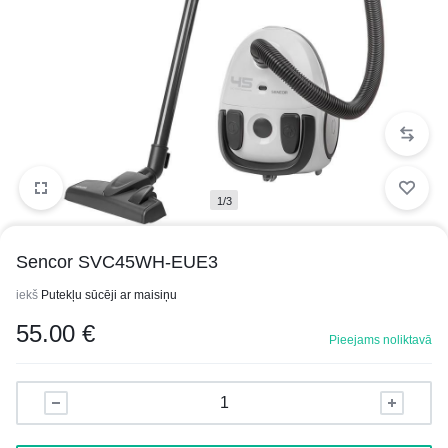
1/3
Sencor SVC45WH-EUE3
iekš
Putekļu sūcēji ar maisiņu
55.00
€
Pieejams noliktavā