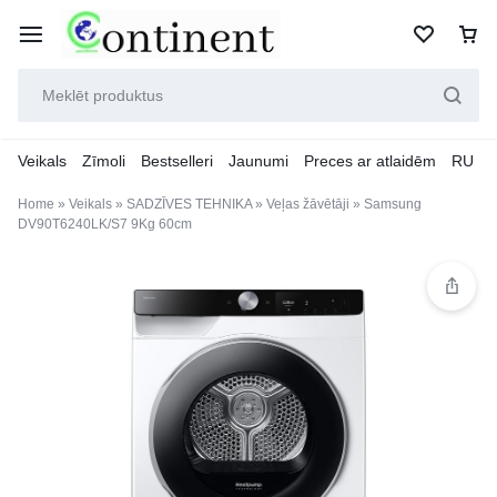
Veikals
Zīmoli
Bestselleri
Jaunumi
Preces ar atlaidēm
RU
Home
»
Veikals
»
SADZĪVES TEHNIKA
»
Veļas žāvētāji
»
Samsung
DV90T6240LK/S7 9Kg 60cm