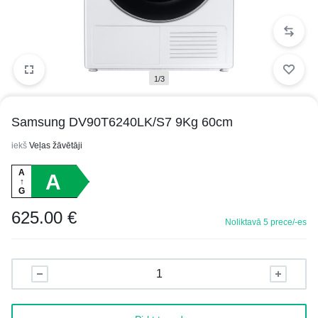
1/3
Samsung DV90T6240LK/S7 9Kg 60cm
iekš
Veļas žāvētāji
A
A
↑
G
625.00
€
Noliktavā 5 prece/-es