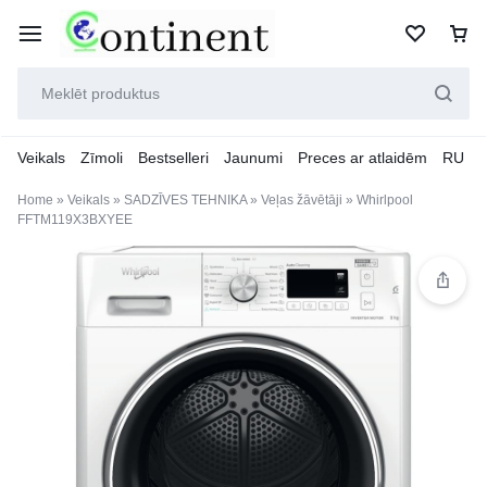
Veikals
Zīmoli
Bestselleri
Jaunumi
Preces ar atlaidēm
RU
Home
»
Veikals
»
SADZĪVES TEHNIKA
»
Veļas žāvētāji
»
Whirlpool
FFTM119X3BXYEE