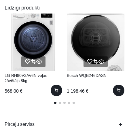
Līdzīgi produkti
LG RH80V3AV6N veļas
Bosch WQB246DASN
žāvētājs 8kg
568.00
€
1,198.46
€
Pircēju serviss