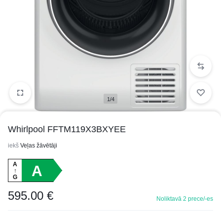
1/4
Whirlpool FFTM119X3BXYEE
iekš
Veļas žāvētāji
A
A
↑
G
595.00
€
Noliktavā 2 prece/-es