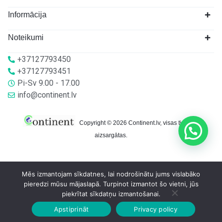
Informācija
Noteikumi
+37127793450
+37127793451
Pi-Sv 9.00 - 17.00
info@continent.lv
Copyright © 2026 Continent.lv, visas tiesības
aizsargātas.
Mēs izmantojam sīkdatnes, lai nodrošinātu jums vislabāko
pieredzi mūsu mājaslapā. Turpinot izmantot šo vietni, jūs
piekrītat sīkdatņu izmantošanai.
Apstiprināt
Privacy policy
Sākumlapa
Veikalā
Grozs
Konts