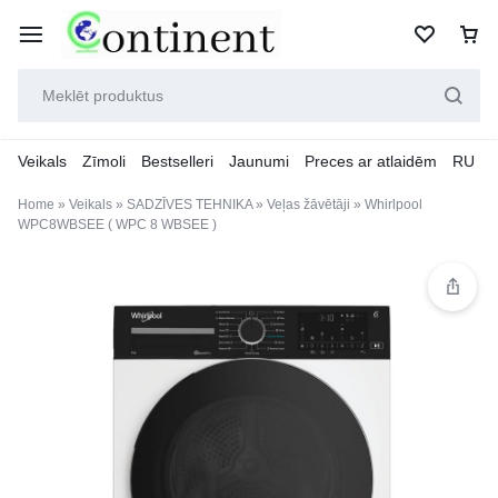
Veikals
Zīmoli
Bestselleri
Jaunumi
Preces ar atlaidēm
RU
Home
»
Veikals
»
SADZĪVES TEHNIKA
»
Veļas žāvētāji
»
Whirlpool
WPC8WBSEE ( WPC 8 WBSEE )