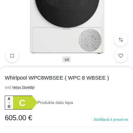
1/8
Whirlpool WPC8WBSEE ( WPC 8 WBSEE )
iekš
Veļas žāvētāji
A
C
Produkta datu lapa
↑
G
605.00
€
Noliktavā 4 prece/-es