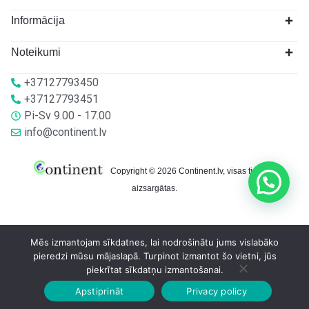
Informācija
Noteikumi
+37127793450
+37127793451
Pi-Sv 9.00 - 17.00
info@continent.lv
Copyright © 2026 Continent.lv, visas tiesības
aizsargātas.
Mēs izmantojam sīkdatnes, lai nodrošinātu jums vislabāko
pieredzi mūsu mājaslapā. Turpinot izmantot šo vietni, jūs
piekrītat sīkdatņu izmantošanai.
Apstiprināt
Privacy policy
Sākumlapa
Veikalā
Grozs
Konts