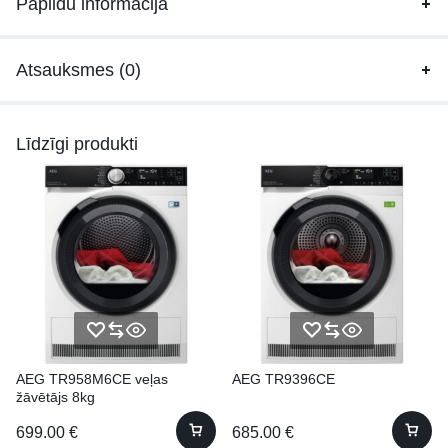
Papildu informācija
Atsauksmes (0)
Līdzīgi produkti
AEG TR958M6CE veļas
AEG TR9396CE
žāvētājs 8kg
699.00
€
685.00
€