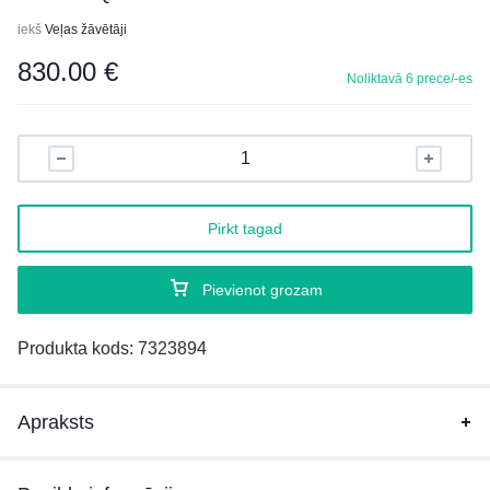
iekš
Veļas žāvētāji
830.00
€
Noliktavā 6 prece/-es
Pirkt tagad
Pievienot grozam
Produkta kods:
7323894
Apraksts