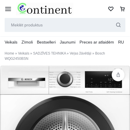
Veikals
Zīmoli
Bestselleri
Jaunumi
Preces ar atlaidēm
RU
Home
»
Veikals
»
SADZĪVES TEHNIKA
»
Veļas žāvētāji
»
Bosch
WQG2450BSN