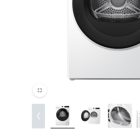
DATORTEHNIKA, PRECES
BIROJAM
KLIMATAM
SPORTAM UN ATPŪTAI
MĀJĀM UN DĀRZAM
SILTUMNĪCAS UN TO PIEDERUMI
CELTNIECĪBA