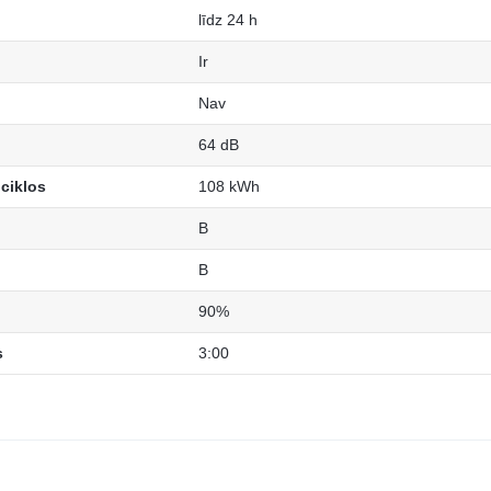
līdz 24 h
Ir
Nav
64 dB
 ciklos
108 kWh
B
B
90%
s
3:00