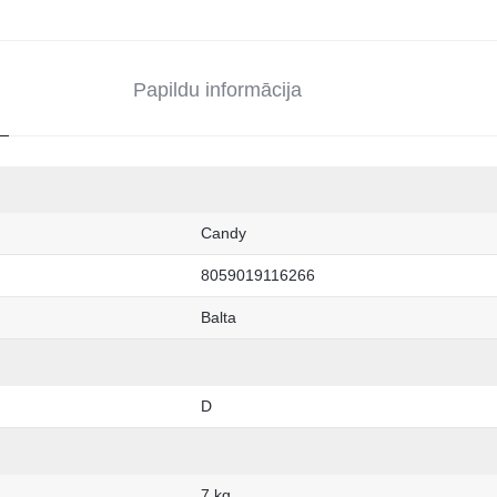
Papildu informācija
Candy
8059019116266
Balta
D
7 kg