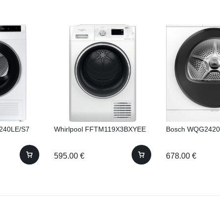
240LE/S7
Whirlpool FFTM119X3BXYEE
Bosch WQG242
595.00
€
678.00
€