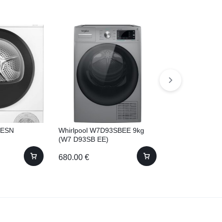
0ESN
Whirlpool W7D93SBEE 9kg
Whirlpool WP
(W7 D93SB EE)
8 WBSEE )
680.00
€
605.00
€