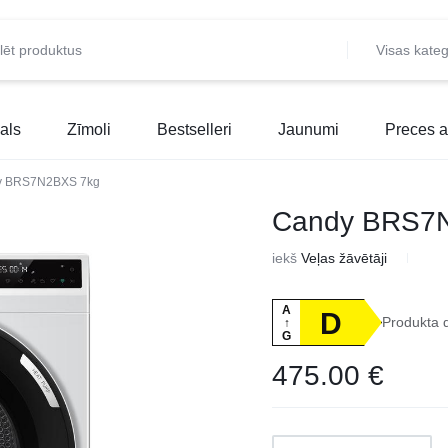
Visas kateg
als
Zīmoli
Bestselleri
Jaunumi
Preces a
y BRS7N2BXS 7kg
Candy BRS7
iekš
Veļas žāvētāji
A
D
Produkta 
↑
G
475.00
€