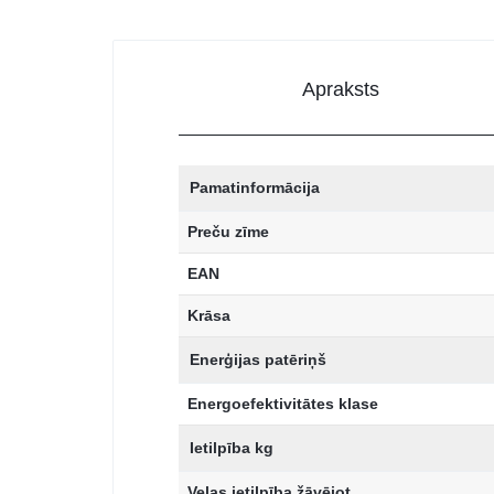
Apraksts
Pamatinformācija
Preču zīme
EAN
Krāsa
Enerģijas patēriņš
Energoefektivitātes klase
Ietilpība kg
Veļas ietilpība žāvējot