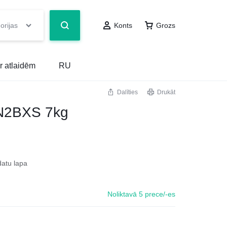
orijas
Konts
Grozs
r atlaidēm
RU
Dalīties
Drukāt
N2BXS 7kg
datu lapa
Noliktavā 5 prece/-es