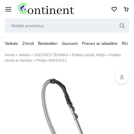
Veikals
Zīmoli
Bestselleri
Jaunumi
Preces ar atlaidēm
RU
Home
»
Veikals
»
SADZĪVES TEHNIKA
»
Putekļu sūcēji, tīrītāji
»
Putekļu
sūcēji ar maisiņu
»
Philips XD8142/12