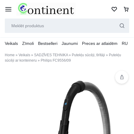
Veikals
Zīmoli
Bestselleri
Jaunumi
Preces ar atlaidēm
RU
Home
»
Veikals
»
SADZĪVES TEHNIKA
»
Putekļu sūcēji, tīrītāji
»
Putekļu
sūcēji ar konteineru
»
Philips FC9556/09