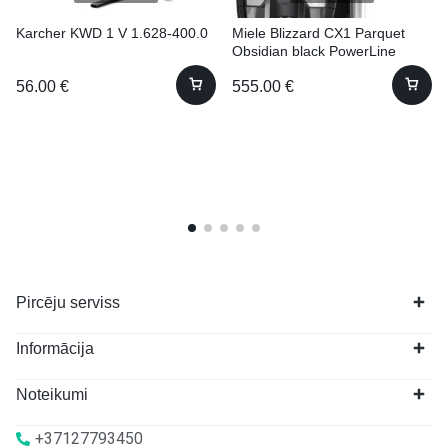
Karcher KWD 1 V 1.628-400.0
Miele Blizzard CX1 Parquet
Obsidian black PowerLine
Ražots VĀCIJĀ!
56.00
€
555.00
€
Pircēju serviss
Informācija
Noteikumi
+37127793450