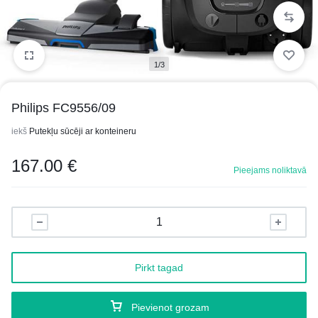
1/3
Philips FC9556/09
iekš
Putekļu sūcēji ar konteineru
167.00
€
Pieejams noliktavā
Pirkt tagad
Pievienot grozam