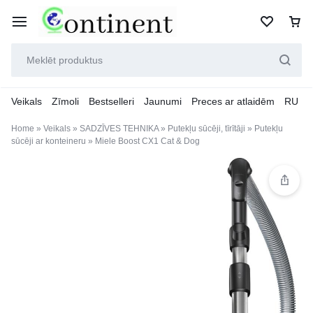
Veikals
Zīmoli
Bestselleri
Jaunumi
Preces ar atlaidēm
RU
Home
»
Veikals
»
SADZĪVES TEHNIKA
»
Putekļu sūcēji, tīrītāji
»
Putekļu
sūcēji ar konteineru
»
Miele Boost CX1 Cat & Dog