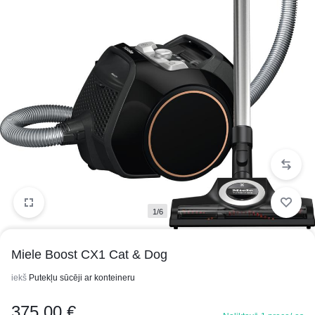
1/6
Miele Boost CX1 Cat & Dog
iekš
Putekļu sūcēji ar konteineru
375.00
€