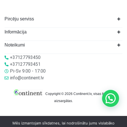
Pircēju serviss
Informācija
Noteikumi
+37127793450
+37127793451
Pi-Sv 9.00 - 17.00
info@continent.lv
Copyright © 2026 Continent.lv, visas tiesības
aizsargātas.
Mēs izmantojam sīkdatnes, lai nodrošinātu jums vislabāko