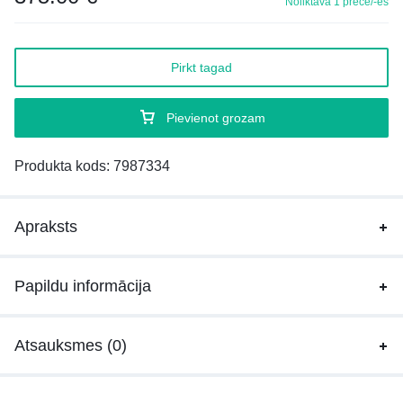
Noliktavā 1 prece/-es
Pirkt tagad
Pievienot grozam
Produkta kods:
7987334
Apraksts
Papildu informācija
Atsauksmes (0)