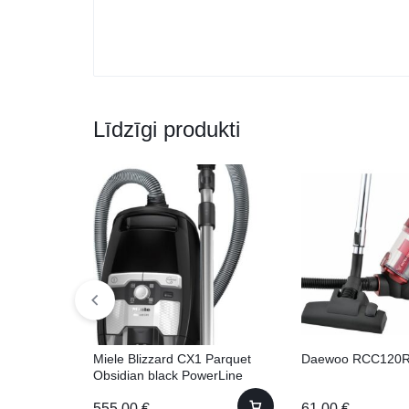
Līdzīgi produkti
Miele Blizzard CX1 Parquet
Daewoo RCC120
Obsidian black PowerLine
Ražots VĀCIJĀ!
555.00
€
61.00
€