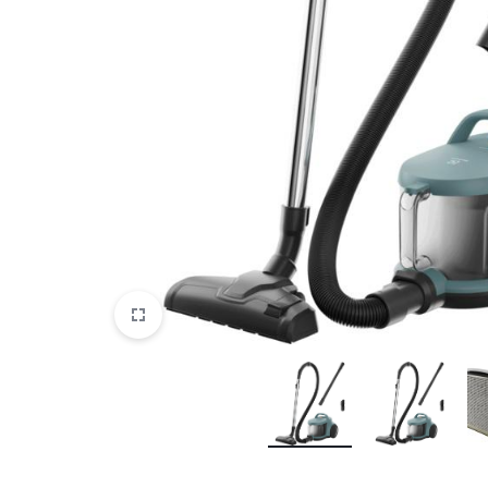
DATORTEHNIKA, PRECES
BIROJAM
KLIMATAM
SPORTAM UN ATPŪTAI
MĀJĀM UN DĀRZAM
SILTUMNĪCAS UN TO PIEDERUMI
CELTNIECĪBA