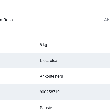
rmācija
At
5 kg
Electrolux
Ar konteineru
900258719
Sausie