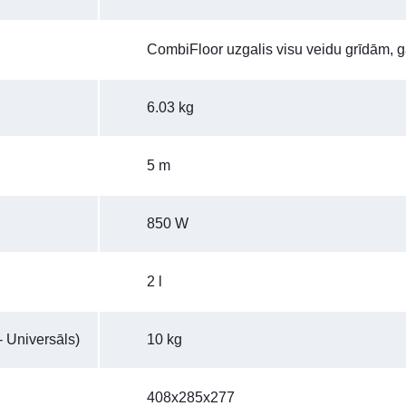
CombiFloor uzgalis visu veidu grīdām, g
6.03 kg
5 m
850 W
2 l
 Universāls)
10 kg
408x285x277