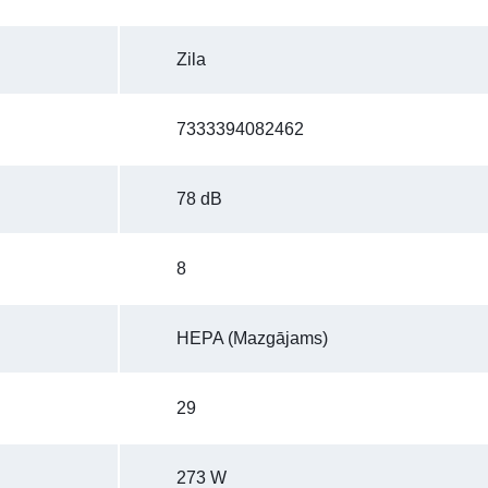
Zila
7333394082462
78 dB
8
HEPA (Mazgājams)
29
273 W