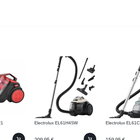
R1
Electrolux EL61H4SW
Electrolux EL61
209.95
€
159.95
€