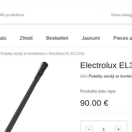
Visas kateg
als
Zīmoli
Bestselleri
Jaunumi
Preces a
»
Putekļu sūcēji ar konteineru
»
Electrolux EL31C2OG
Electrolux 
iekš
Putekļu sūcēji ar konte
Produkta datu lapa
90.00
€