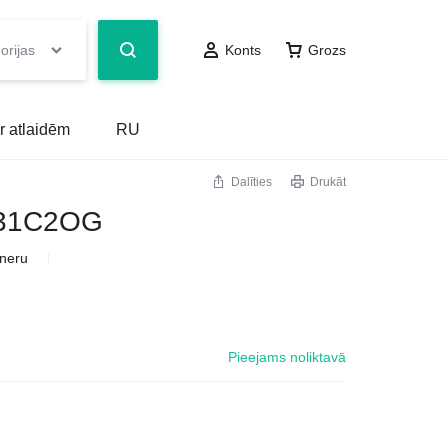
orijas
Konts
Grozs
r atlaidēm
RU
Dalīties
Drukāt
EL31C2OG
ineru
Pieejams noliktavā