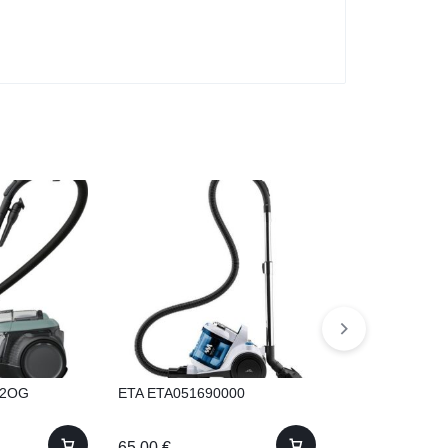
C2OG
ETA ETA051690000
Electrolux EL6
65.00
€
194.95
€