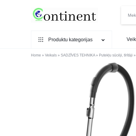
CONTINENT.LV
SADZĪVES
Veik
Produktu kategorijas
PREČU
INTERNETVEIKALS
Home
SADZĪVES TEHNIKA
»
Veikals
»
SADZĪVES TEHNIKA
»
Putekļu sūcēji, tīrītāji
IEBŪVĒJAMĀ TEHNIKA
MAZĀ SADZĪVES TEHNIKA
ELEKTRONIKA, TV
TELEFONI
VIEDPULKSTEŅI
SKAISTUMAM UN VESELĪBAI