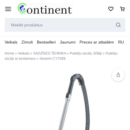
Veikals
Zīmoli
Bestselleri
Jaunumi
Preces ar atlaidēm
RU
Home
»
Veikals
»
SADZĪVES TEHNIKA
»
Putekļu sūcēji, tīrītāji
»
Putekļu
sūcēji ar konteineru
»
Severin CY7089