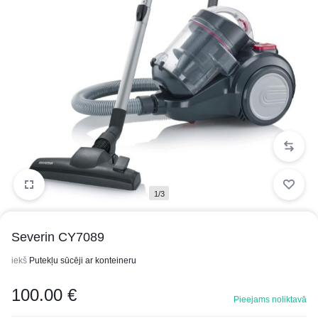
1/3
Severin CY7089
iekš
Putekļu sūcēji ar konteineru
100.00
€
Pieejams noliktavā