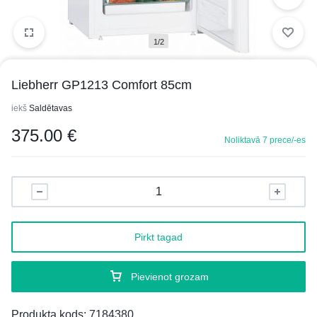
1/2
Liebherr GP1213 Comfort 85cm
iekš
Saldētavas
375.00
€
Noliktavā 7 prece/-es
Pirkt tagad
Pievienot grozam
Produkta kods:
7184380