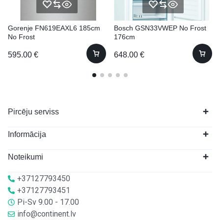
Gorenje FN619EAXL6 185cm
Bosch GSN33VWEP No Frost
No Frost
176cm
595.00
€
648.00
€
Pircēju serviss
Informācija
Noteikumi
+37127793450
+37127793451
Pi-Sv 9.00 - 17.00
info@continent.lv