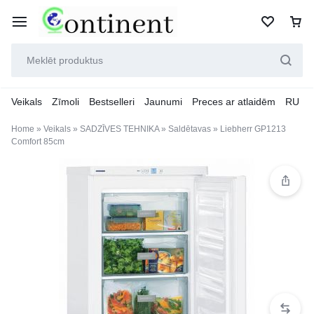
Veikals
Zīmoli
Bestselleri
Jaunumi
Preces ar atlaidēm
RU
Home
»
Veikals
»
SADZĪVES TEHNIKA
»
Saldētavas
»
Liebherr GP1213
Comfort 85cm