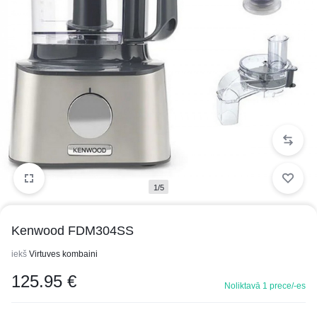
1/5
Kenwood FDM304SS
iekš
Virtuves kombaini
125.95
€
Noliktavā 1 prece/-es