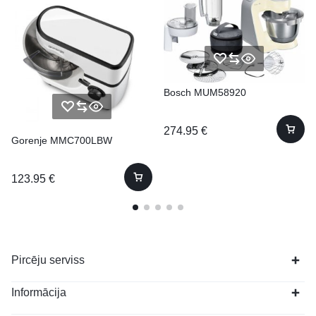
Bosch MUM58920
274.95
€
Gorenje MMC700LBW
123.95
€
Pircēju serviss
Informācija