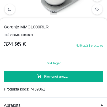
1/2
Gorenje MMC1000RLR
iekš
Virtuves kombaini
324.95
€
Noliktavā 1 prece/-es
Pirkt tagad
Pievienot grozam
Produkta kods:
7459861
Apraksts