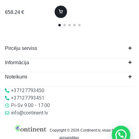
658.24
€
Pircēju serviss
Informācija
Noteikumi
+37127793450
+37127793451
Pi-Sv 9.00 - 17.00
info@continent.lv
Copyright © 2026 Continent.lv, visas tiesības
aizsargātas.