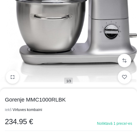
1/3
Gorenje MMC1000RLBK
iekš
Virtuves kombaini
234.95
€
Noliktavā 1 prece/-es