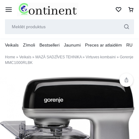
Veikals
Zīmoli
Bestselleri
Jaunumi
Preces ar atlaidēm
RU
Home
»
Veikals
»
MAZĀ SADZĪVES TEHNIKA
»
Virtuves kombaini
»
Gorenje
MMC1000RLBK