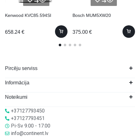
Kenwood KVC85.594SI
Bosch MUM5XW20
658.24
€
375.00
€
Pircēju serviss
Informācija
Noteikumi
+37127793450
+37127793451
Pi-Sv 9.00 - 17.00
info@continent.lv