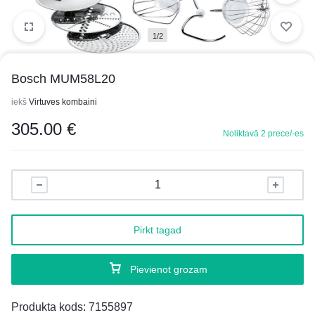
1/2
Bosch MUM58L20
iekš
Virtuves kombaini
305.00
€
Noliktavā 2 prece/-es
Pirkt tagad
Pievienot grozam
Produkta kods:
7155897