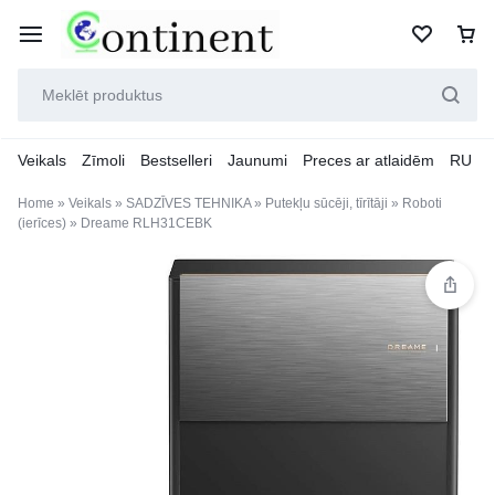
Veikals
Zīmoli
Bestselleri
Jaunumi
Preces ar atlaidēm
RU
Home
»
Veikals
»
SADZĪVES TEHNIKA
»
Putekļu sūcēji, tīrītāji
»
Roboti
(ierīces)
»
Dreame RLH31CEBK