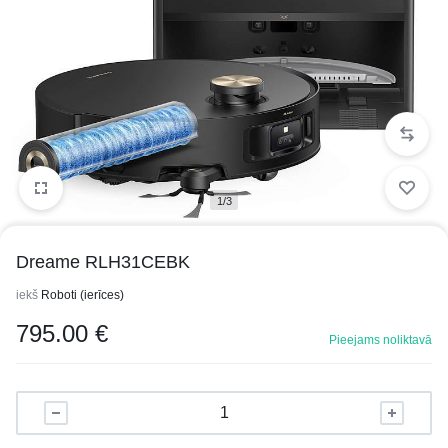
1/3
Dreame RLH31CEBK
iekš
Roboti (ierīces)
795.00
€
Pieejams noliktavā