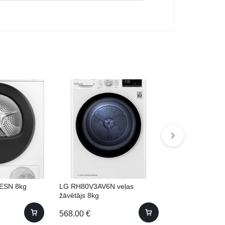
ESN 8kg
LG RH80V3AV6N veļas
Candy ROEH10
žāvētājs 8kg
568.00
€
495.00
€