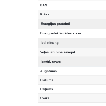
EAN
Krāsa
Enerģijas patēriņš
Energoefektivitātes klase
Ietilpība kg
Veļas ietilpība žāvējot
Izmēri, svars
Augstums
Platums
Dziļums
Svars