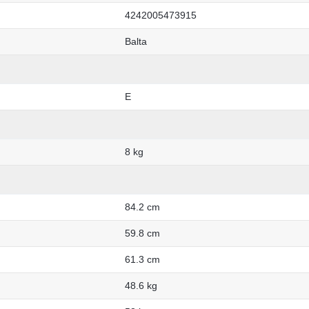
4242005473915
Balta
E
8 kg
84.2 cm
59.8 cm
61.3 cm
48.6 kg