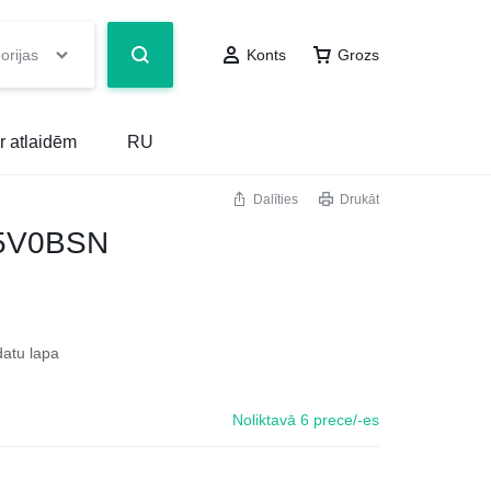
orijas
Konts
Grozs
r atlaidēm
RU
Dalīties
Drukāt
5V0BSN
datu lapa
Noliktavā 6 prece/-es