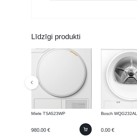
Līdzīgi produkti
Miele TSA523WP
Bosch WQG232A
980.00
€
0.00
€