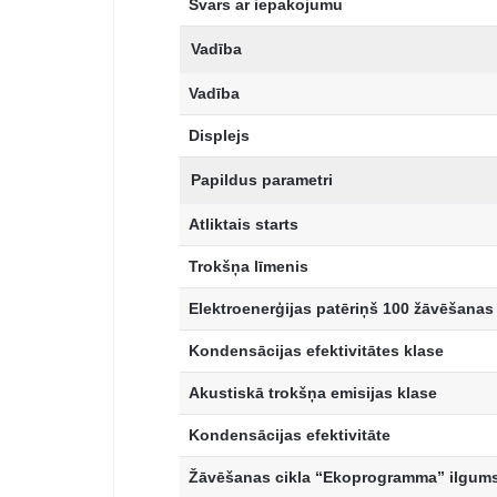
Svars ar iepakojumu
Vadība
Vadība
Displejs
Papildus parametri
Atliktais starts
Trokšņa līmenis
Elektroenerģijas patēriņš 100 žāvēšanas
Kondensācijas efektivitātes klase
Akustiskā trokšņa emisijas klase
Kondensācijas efektivitāte
Žāvēšanas cikla “Ekoprogramma” ilgum