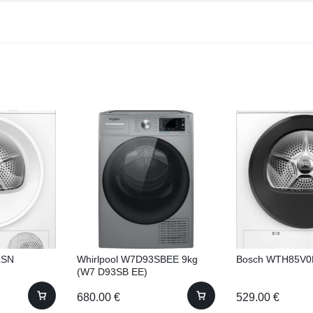
LSN
Whirlpool W7D93SBEE 9kg
Bosch WTH85V0
(W7 D93SB EE)
680.00
€
529.00
€