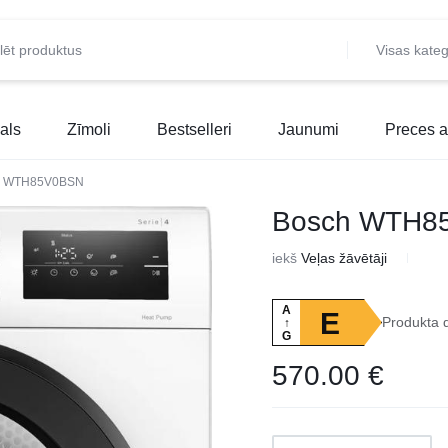
Visas kateg
als
Zīmoli
Bestselleri
Jaunumi
Preces a
h WTH85V0BSN
Bosch WTH8
iekš
Veļas žāvētāji
A
E
Produkta 
↑
G
570.00
€