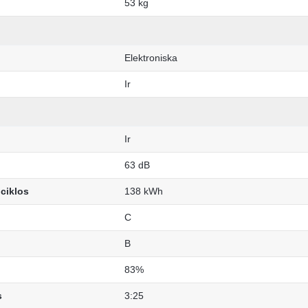
53 kg
Elektroniska
Ir
Ir
63 dB
 ciklos
138 kWh
C
B
83%
s
3:25