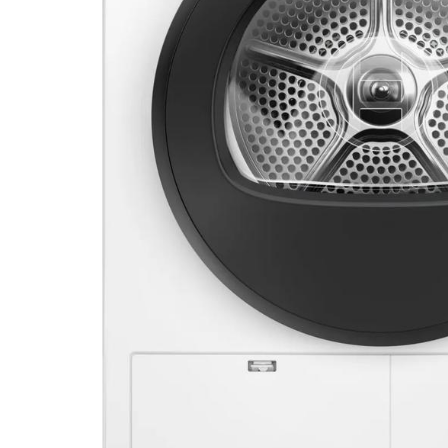
DATORTEHNIKA, PRECES
BIROJAM
KLIMATAM
SPORTAM UN ATPŪTAI
MĀJĀM UN DĀRZAM
SILTUMNĪCAS UN TO PIEDERUMI
CELTNIECĪBA