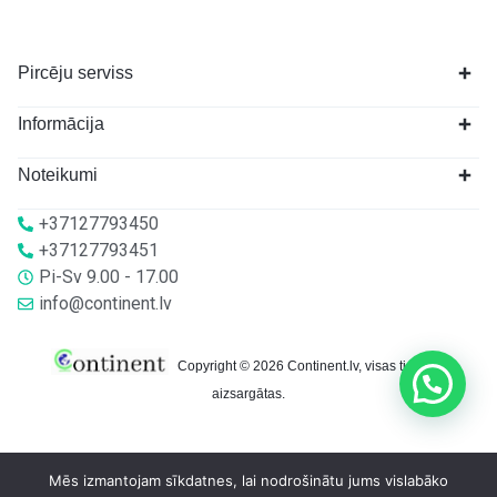
Pircēju serviss
Informācija
Noteikumi
+37127793450
+37127793451
Pi-Sv 9.00 - 17.00
info@continent.lv
Copyright © 2026 Continent.lv, visas tiesības
aizsargātas.
Mēs izmantojam sīkdatnes, lai nodrošinātu jums vislabāko