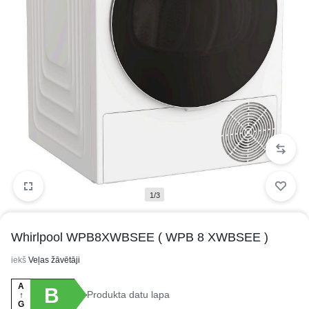
1/3
Whirlpool WPB8XWBSEE ( WPB 8 XWBSEE )
iekš
Veļas žāvētāji
A
B
Produkta datu lapa
↑
G