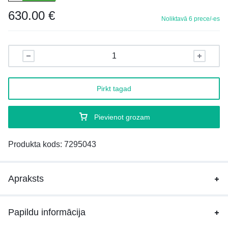
630.00
€
Noliktavā 6 prece/-es
Pirkt tagad
Pievienot grozam
Produkta kods:
7295043
Apraksts
Papildu informācija