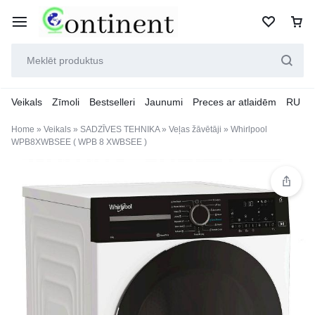
Veikals
Zīmoli
Bestselleri
Jaunumi
Preces ar atlaidēm
RU
Home
»
Veikals
»
SADZĪVES TEHNIKA
»
Veļas žāvētāji
»
Whirlpool
WPB8XWBSEE ( WPB 8 XWBSEE )