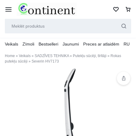
Veikals
Zīmoli
Bestselleri
Jaunumi
Preces ar atlaidēm
RU
Home
»
Veikals
»
SADZĪVES TEHNIKA
»
Putekļu sūcēji, tīrītāji
»
Rokas
putekļu sūcēji
»
Severin HV7173