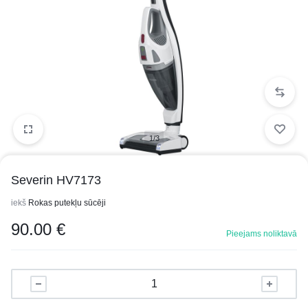
1/3
Severin HV7173
iekš
Rokas putekļu sūcēji
90.00
€
Pieejams noliktavā