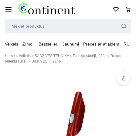
Veikals
Zīmoli
Bestselleri
Jaunumi
Preces ar atlaidēm
RU
Home
»
Veikals
»
SADZĪVES TEHNIKA
»
Putekļu sūcēji, tīrītāji
»
Rokas
putekļu sūcēji
»
Bosch BBHF214R