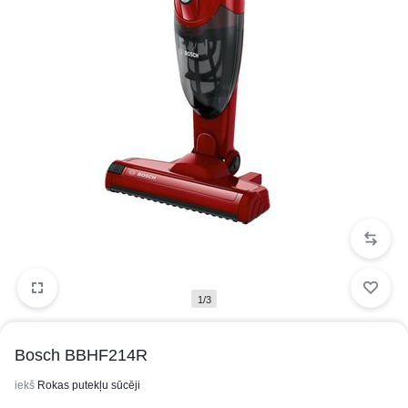
1/3
Bosch BBHF214R
iekš
Rokas putekļu sūcēji