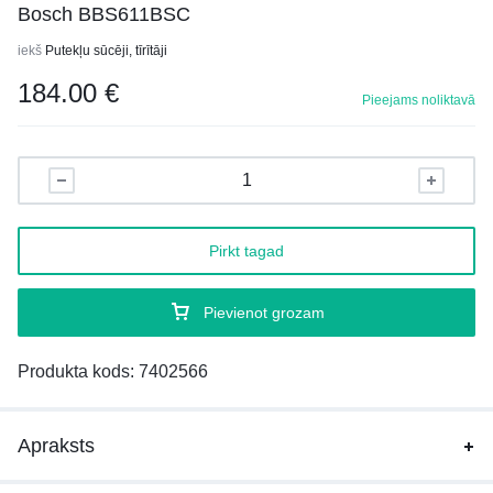
Bosch BBS611BSC
iekš
Putekļu sūcēji, tīrītāji
184.00
€
Pieejams noliktavā
Pirkt tagad
Pievienot grozam
Produkta kods:
7402566
Apraksts