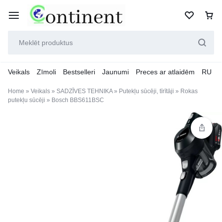
Veikals
Zīmoli
Bestselleri
Jaunumi
Preces ar atlaidēm
RU
Home
»
Veikals
»
SADZĪVES TEHNIKA
»
Putekļu sūcēji, tīrītāji
»
Rokas
putekļu sūcēji
»
Bosch BBS611BSC