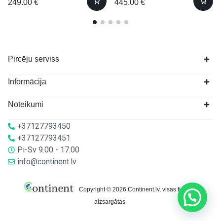
249.00
€
445.00
€
Pircēju serviss
Informācija
Noteikumi
+37127793450
+37127793451
Pi-Sv 9.00 - 17.00
info@continent.lv
Copyright © 2026 Continent.lv, visas tiesības
aizsargātas.