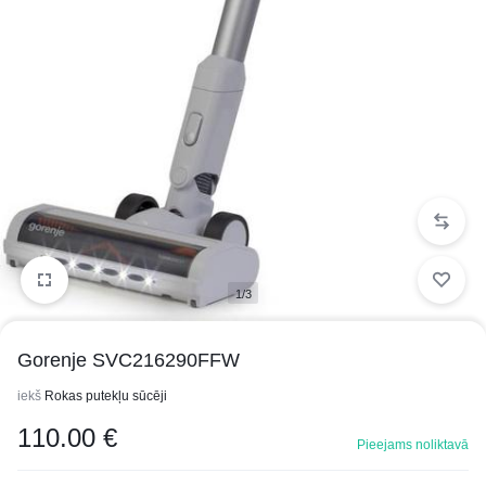
1/3
Gorenje SVC216290FFW
iekš
Rokas putekļu sūcēji
110.00
€
Pieejams noliktavā