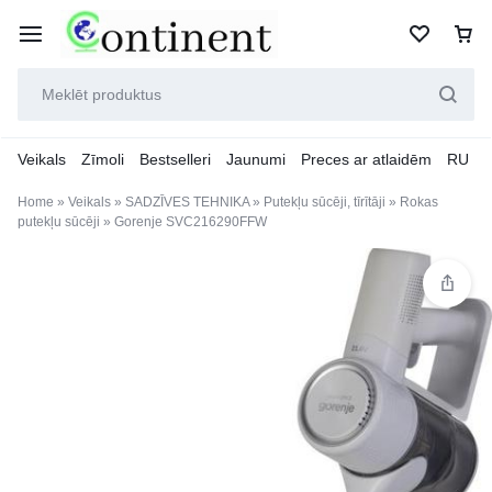
Veikals
Zīmoli
Bestselleri
Jaunumi
Preces ar atlaidēm
RU
Home
»
Veikals
»
SADZĪVES TEHNIKA
»
Putekļu sūcēji, tīrītāji
»
Rokas
putekļu sūcēji
»
Gorenje SVC216290FFW