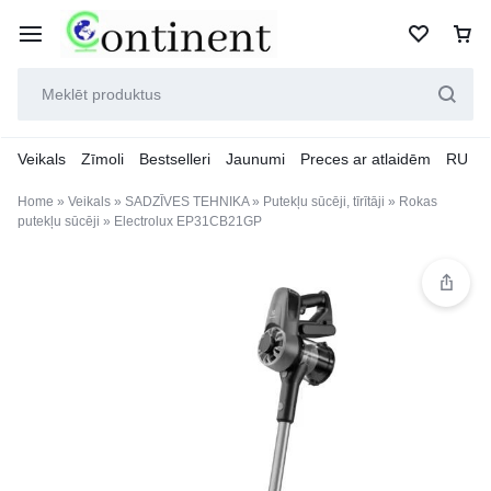
Veikals
Zīmoli
Bestselleri
Jaunumi
Preces ar atlaidēm
RU
Home
»
Veikals
»
SADZĪVES TEHNIKA
»
Putekļu sūcēji, tīrītāji
»
Rokas
putekļu sūcēji
»
Electrolux EP31CB21GP