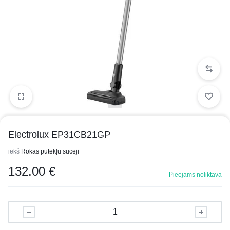
1/3
Electrolux EP31CB21GP
iekš
Rokas putekļu sūcēji
132.00
€
Pieejams noliktavā