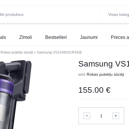
Visas kateg
als
Zīmoli
Bestselleri
Jaunumi
Preces a
»
Rokas putekļu sūcēji
»
Samsung VS15A6031R4/GE
Samsung VS
iekš
Rokas putekļu sūcēji
155.00
€