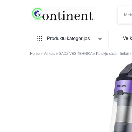
CONTINENT.LV
SADZĪVES
Veik
Produktu kategorijas
PREČU
INTERNETVEIKALS
Home
SADZĪVES TEHNIKA
»
Veikals
»
SADZĪVES TEHNIKA
»
Putekļu sūcēji, tīrītāji
IEBŪVĒJAMĀ TEHNIKA
MAZĀ SADZĪVES TEHNIKA
ELEKTRONIKA, TV
TELEFONI
VIEDPULKSTEŅI
SKAISTUMAM UN VESELĪBAI