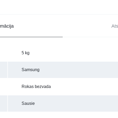
rmācija
At
5 kg
Samsung
Rokas bezvada
Sausie