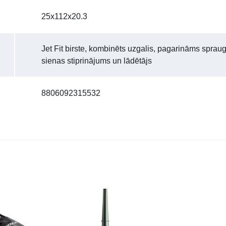
25x112x20.3
Jet Fit birste, kombinēts uzgalis, pagarināms spraugu
sienas stiprinājums un lādētājs
8806092315532