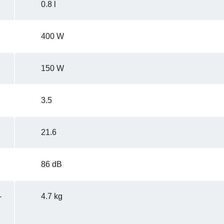
0.8 l
400 W
150 W
3.5
21.6
86 dB
-
4.7 kg