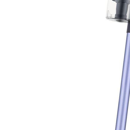
DATORTEHNIKA, PRECES
BIROJAM
KLIMATAM
SPORTAM UN ATPŪTAI
MĀJĀM UN DĀRZAM
SILTUMNĪCAS UN TO PIEDERUMI
CELTNIECĪBA