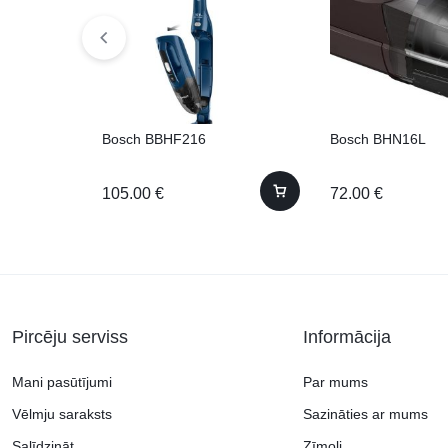
Bosch BBHF216
Bosch BHN16L
105.00
€
72.00
€
Pircēju serviss
Informācija
Mani pasūtījumi
Par mums
Vēlmju saraksts
Sazināties ar mums
Salīdzināt
Zīmoli