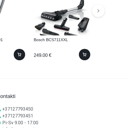
01
Bosch BCS711XXL
Gorenje SVC22
249.00
€
105.00
€
ontakti
+37127793450
+37127793451
Pi-Sv 9.00 - 17.00