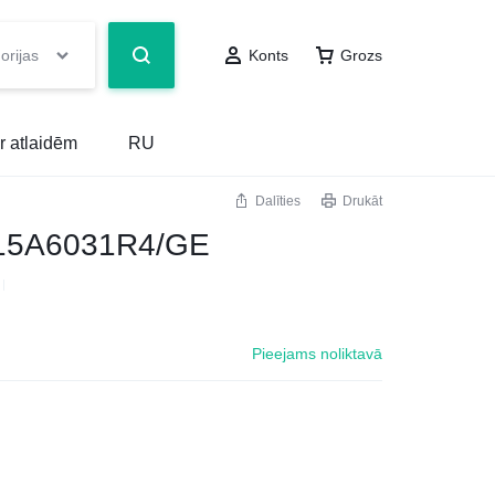
orijas
Konts
Grozs
r atlaidēm
RU
Dalīties
Drukāt
15A6031R4/GE
Pieejams noliktavā