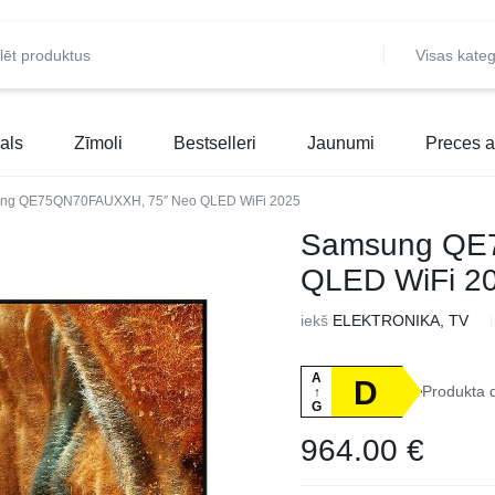
Visas kateg
als
Zīmoli
Bestselleri
Jaunumi
Preces a
ng QE75QN70FAUXXH, 75″ Neo QLED WiFi 2025
Samsung QE
QLED WiFi 2
iekš
ELEKTRONIKA, TV
A
D
Produkta 
↑
G
964.00
€