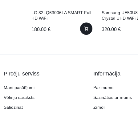
LG 32LQ63006LA SMART Full
Samsung UE50U
HD WiFi
Crystal UHD WiFi
180.00
€
320.00
€
Pircēju serviss
Informācija
Mani pasūtījumi
Par mums
Vēlmju saraksts
Sazināties ar mums
Salīdzināt
Zīmoli