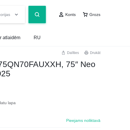
orijas
Konts
Grozs
r atlaidēm
RU
Dalīties
Drukāt
75QN70FAUXXH, 75″ Neo
025
datu lapa
Pieejams noliktavā