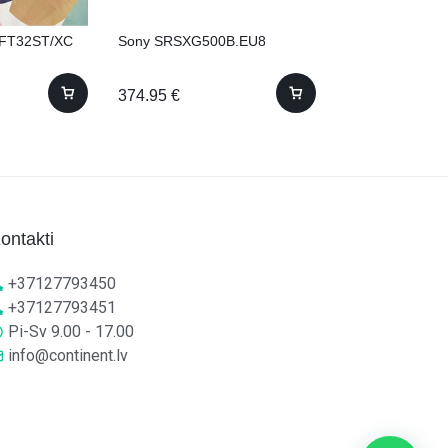
FT32ST/XC
Sony SRSXG500B.EU8
Samsung VG-S
374.95
€
68.88
€
ontakti
+37127793450
+37127793451
Pi-Sv 9.00 - 17.00
info@continent.lv