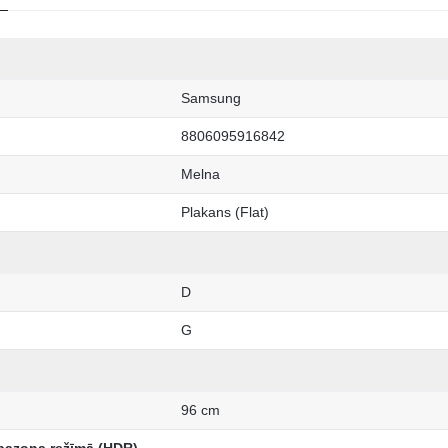
Samsung
8806095916842
Melna
Plakans (Flat)
D
G
96 cm