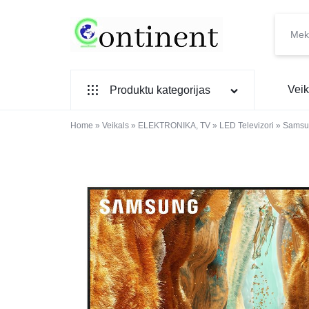
CONTINENT.LV
SADZĪVES
Veik
Produktu kategorijas
PREČU
INTERNETVEIKALS
Home
SADZĪVES TEHNIKA
»
Veikals
»
ELEKTRONIKA, TV
»
LED Televizori
»
Samsu
IEBŪVĒJAMĀ TEHNIKA
MAZĀ SADZĪVES TEHNIKA
ELEKTRONIKA, TV
TELEFONI
VIEDPULKSTEŅI
SKAISTUMAM UN VESELĪBAI