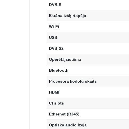
DVB-S
Ekrāna izšķirtspēja
Wi-Fi
USB
DVB-S2
Operētājsistēma
Bluetooth
Procesora kodolu skaits
HDMI
CI slots
Ethernet (RJ45)
Optiskā audio izeja