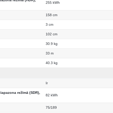
pazona režīmā (HDR),
255 kWh
158 cm
3 cm
102 cm
30.9 kg
33 m
40.3 kg
Ir
diapazona režīmā (SDR),
82 kWh
75/189