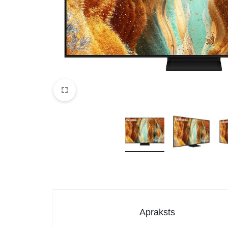
DATORTEHNIKA, PRECES
BIROJAM
KLIMATAM
SPORTAM UN ATPŪTAI
MĀJĀM UN DĀRZAM
SILTUMNĪCAS UN TO PIEDERUMI
CELTNIECĪBA
Apraksts