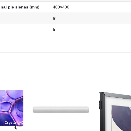
inai pie sienas (mm)
400×400
Ir
Ir