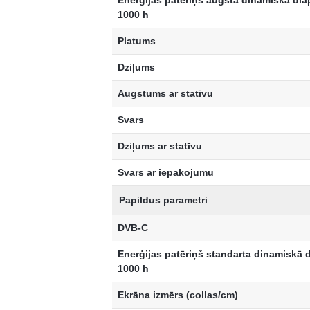
Enerģijas patēriņš augsta dinamiskā dia
1000 h
Platums
Dziļums
Augstums ar statīvu
Svars
Dziļums ar statīvu
Svars ar iepakojumu
Papildus parametri
DVB-C
Enerģijas patēriņš standarta dinamiskā 
1000 h
Ekrāna izmērs (collas/cm)