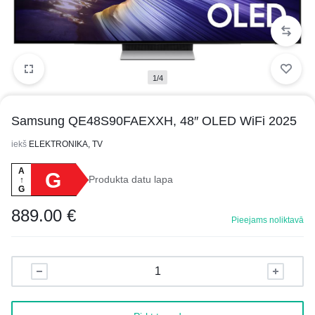
1/4
Samsung QE48S90FAEXXH, 48″ OLED WiFi 2025
iekš
ELEKTRONIKA, TV
A
G
Produkta datu lapa
↑
G
889.00
€
Pieejams noliktavā