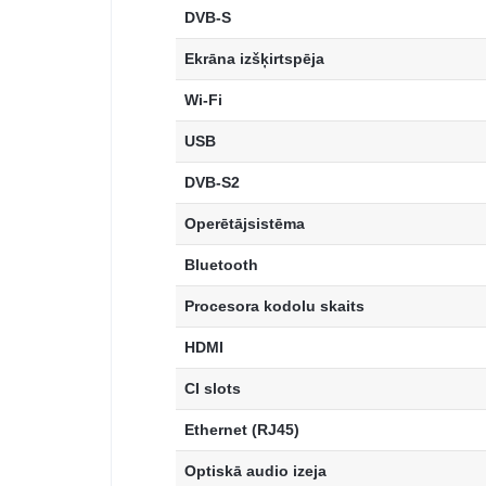
DVB-S
Ekrāna izšķirtspēja
Wi-Fi
USB
DVB-S2
Operētājsistēma
Bluetooth
Procesora kodolu skaits
HDMI
CI slots
Ethernet (RJ45)
Optiskā audio izeja