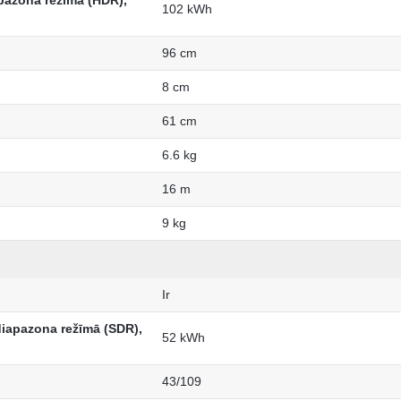
pazona režīmā (HDR),
102 kWh
96 cm
8 cm
61 cm
6.6 kg
16 m
9 kg
Ir
diapazona režīmā (SDR),
52 kWh
43/109