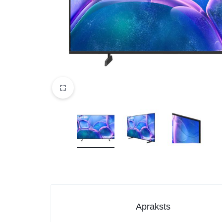
DATORTEHNIKA, PRECES
BIROJAM
KLIMATAM
SPORTAM UN ATPŪTAI
MĀJĀM UN DĀRZAM
SILTUMNĪCAS UN TO PIEDERUMI
CELTNIECĪBA
Apraksts