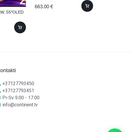
663.00
€
W, 55″OLED
Samsung QE77
77″OLED WiFi 
1,570.00
€
ontakti
+37127793450
+37127793451
Pi-Sv 9.00 - 17.00
info@continent.lv