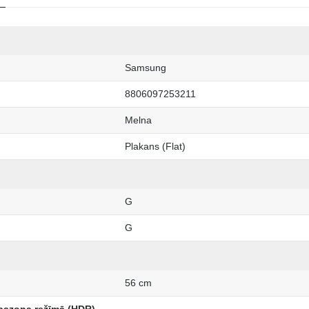
Samsung
8806097253211
Melna
Plakans (Flat)
G
G
56 cm