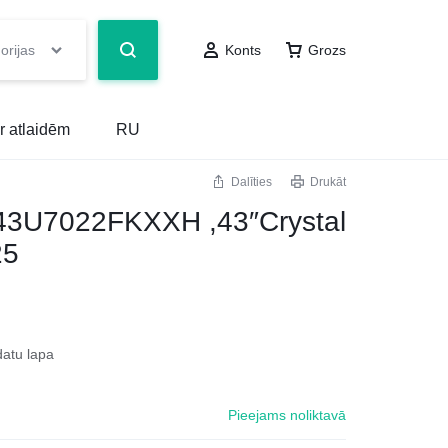
orijas
Konts
Grozs
r atlaidēm
RU
Dalīties
Drukāt
3U7022FKXXH ,43″Crystal
25
datu lapa
Pieejams noliktavā