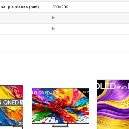
inai pie sienas (mm)
200×200
Ir
Ir