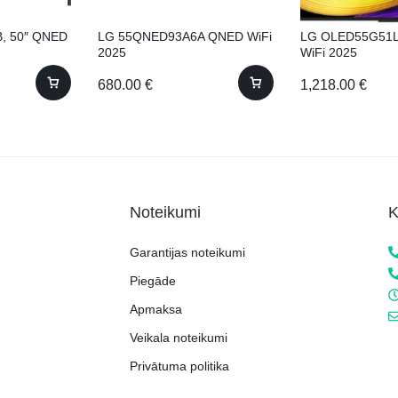
, 50″ QNED
LG 55QNED93A6A QNED WiFi
LG OLED55G51L
2025
WiFi 2025
680.00
€
1,218.00
€
Noteikumi
K
Garantijas noteikumi
Piegāde
Apmaksa
Veikala noteikumi
Privātuma politika