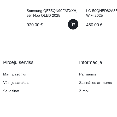
Samsung QE55QN90FATXXH,
LG 50QNED82A3B
55″ Neo QLED 2025
WiFi 2025
920.00
€
450.00
€
Pircēju serviss
Informācija
Mani pasūtījumi
Par mums
Vēlmju saraksts
Sazināties ar mums
Salīdzināt
Zīmoli