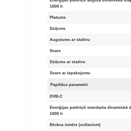
Enerģijas patēriņš augsta dinamiskā dia
1000 h
Platums
Dziļums
Augstums ar statīvu
Svars
Dziļums ar statīvu
Svars ar iepakojumu
Papildus parametri
DVB-C
Enerģijas patēriņš standarta dinamiskā 
1000 h
Ekrāna izmērs (collas/cm)