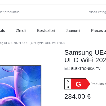
Visas kateg
als
Zīmoli
Bestselleri
Jaunumi
Preces a
ng UE43U7022FKXXH ,43″Crystal UHD WiFi 2025
Samsung UE4
UHD WiFi 20
iekš
ELEKTRONIKA, TV
A
G
Produkta 
↑
G
284.00
€