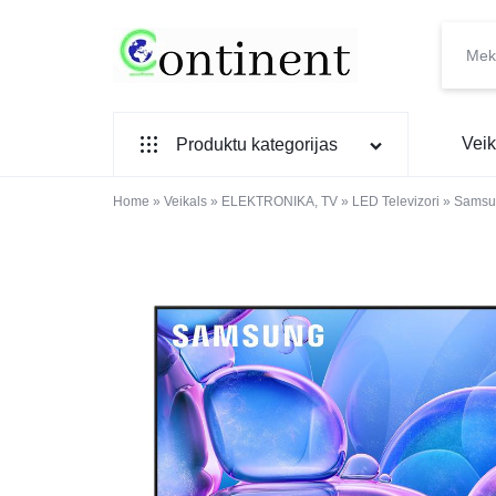
CONTINENT.LV
SADZĪVES
Veik
Produktu kategorijas
PREČU
INTERNETVEIKALS
Home
SADZĪVES TEHNIKA
»
Veikals
»
ELEKTRONIKA, TV
»
LED Televizori
»
Samsu
IEBŪVĒJAMĀ TEHNIKA
MAZĀ SADZĪVES TEHNIKA
ELEKTRONIKA, TV
TELEFONI
VIEDPULKSTEŅI
SKAISTUMAM UN VESELĪBAI