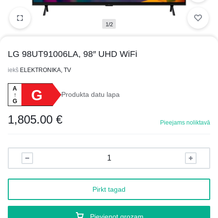
1/2
LG 98UT91006LA, 98″ UHD WiFi
iekš
ELEKTRONIKA, TV
A
G
Produkta datu lapa
↑
G
1,805.00
€
Pieejams noliktavā
Pirkt tagad
Pievienot grozam