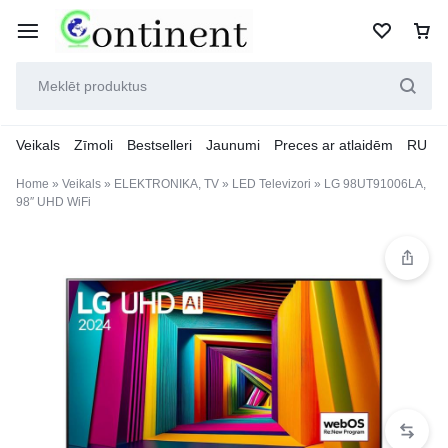
Veikals
Zīmoli
Bestselleri
Jaunumi
Preces ar atlaidēm
RU
Home
»
Veikals
»
ELEKTRONIKA, TV
»
LED Televizori
»
LG 98UT91006LA,
98″ UHD WiFi