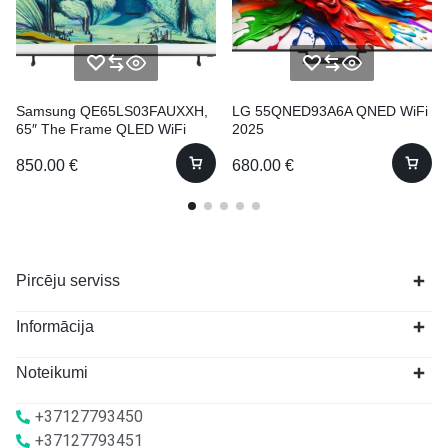
Samsung QE65LS03FAUXXH,
LG 55QNED93A6A QNED WiFi
65″ The Frame QLED WiFi
2025
2025
850.00
€
680.00
€
Pircēju serviss
Informācija
Noteikumi
+37127793450
+37127793451