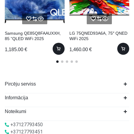
Samsung QE85Q8FAAUXXH,
LG 75QNED93A6A, 75″ QNED
85 “QLED WiFi 2025
WiFi 2025
1,185.00
€
1,460.00
€
Pircēju serviss
Informācija
Noteikumi
+37127793450
+37127793451