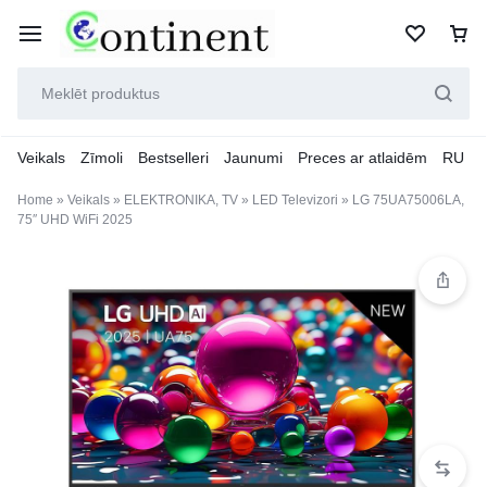
Veikals
Zīmoli
Bestselleri
Jaunumi
Preces ar atlaidēm
RU
Home
»
Veikals
»
ELEKTRONIKA, TV
»
LED Televizori
»
LG 75UA75006LA,
75″ UHD WiFi 2025