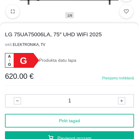
1/9
LG 75UA75006LA, 75″ UHD WiFi 2025
iekš
ELEKTRONIKA, TV
A
G
Produkta datu lapa
↑
G
620.00
€
Pieejams noliktavā
Pirkt tagad
Pievienot grozam