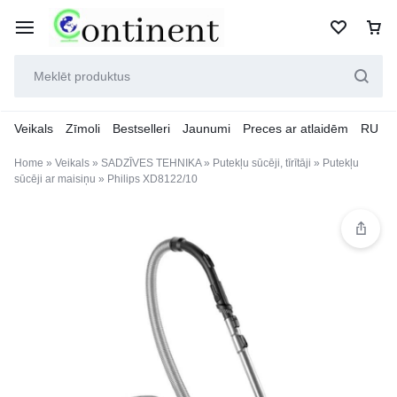
Veikals
Zīmoli
Bestselleri
Jaunumi
Preces ar atlaidēm
RU
Home
»
Veikals
»
SADZĪVES TEHNIKA
»
Putekļu sūcēji, tīrītāji
»
Putekļu
sūcēji ar maisiņu
»
Philips XD8122/10