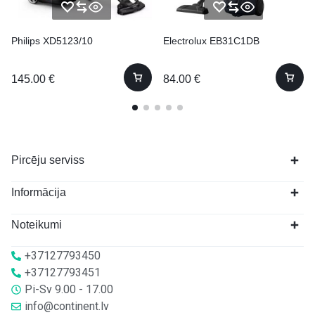
Philips XD5123/10
Electrolux EB31C1DB
145.00
€
84.00
€
Pircēju serviss
Informācija
Noteikumi
+37127793450
+37127793451
Pi-Sv 9.00 - 17.00
info@continent.lv