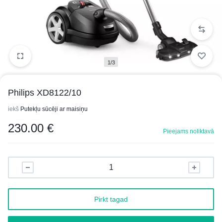
1/3
Philips XD8122/10
iekš
Putekļu sūcēji ar maisiņu
230.00
€
Pieejams noliktavā
Pirkt tagad