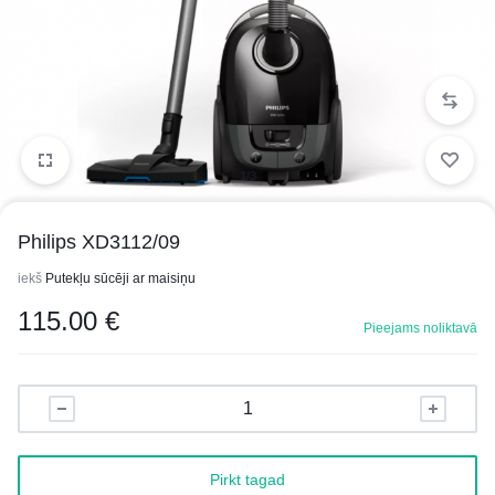
1/3
Philips XD3112/09
iekš
Putekļu sūcēji ar maisiņu
115.00
€
Pieejams noliktavā
Pirkt tagad