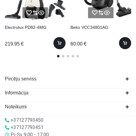
Electrolux PD82-4MG
Beko VCC34801AG
219.95
€
60.00
€
Pircēju serviss
Informācija
Noteikumi
+37127793450
+37127793451
Pi-Sv 9.00 - 17.00