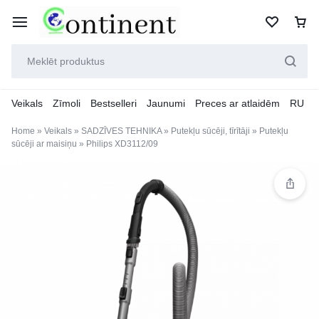
Veikals
Zīmoli
Bestselleri
Jaunumi
Preces ar atlaidēm
RU
Home
»
Veikals
»
SADZĪVES TEHNIKA
»
Putekļu sūcēji, tīrītāji
»
Putekļu
sūcēji ar maisiņu
»
Philips XD3112/09