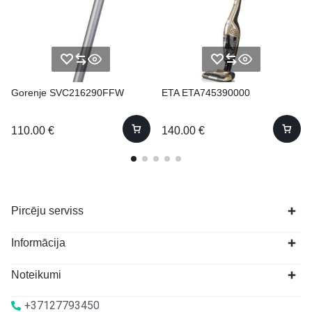
Gorenje SVC216290FFW
ETA ETA745390000
110.00
€
140.00
€
Pircēju serviss
Informācija
Noteikumi
+37127793450