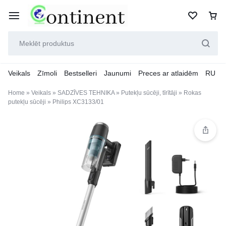
Veikals
Zīmoli
Bestselleri
Jaunumi
Preces ar atlaidēm
RU
Home
»
Veikals
»
SADZĪVES TEHNIKA
»
Putekļu sūcēji, tīrītāji
»
Rokas
putekļu sūcēji
»
Philips XC3133/01