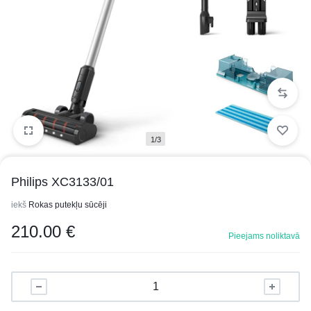
1/3
Philips XC3133/01
iekš
Rokas putekļu sūcēji
210.00
€
Pieejams noliktavā