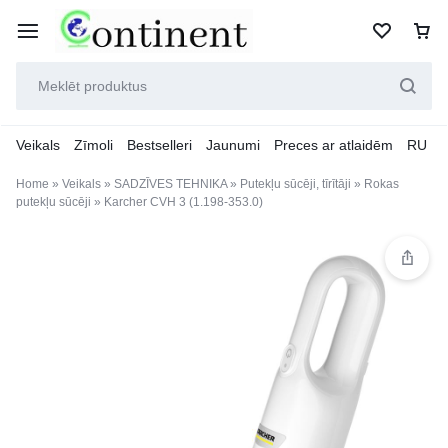
Veikals
Zīmoli
Bestselleri
Jaunumi
Preces ar atlaidēm
RU
Home
»
Veikals
»
SADZĪVES TEHNIKA
»
Putekļu sūcēji, tīrītāji
»
Rokas
putekļu sūcēji
»
Karcher CVH 3 (1.198-353.0)