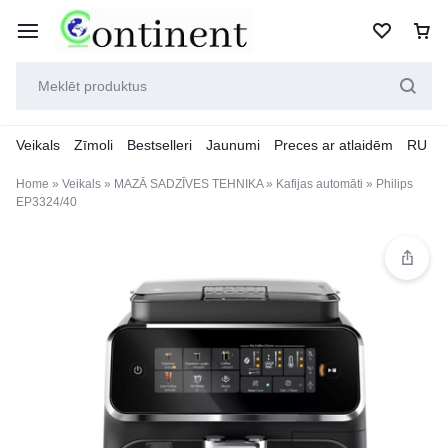
Veikals
Zīmoli
Bestselleri
Jaunumi
Preces ar atlaidēm
RU
Home
»
Veikals
»
MAZĀ SADZĪVES TEHNIKA
»
Kafijas automāti
»
Philips
EP3324/40