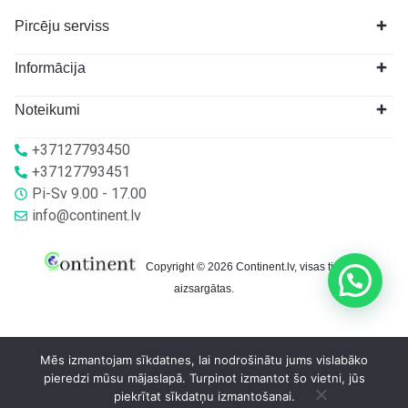
Pircēju serviss
Informācija
Noteikumi
+37127793450
+37127793451
Pi-Sv 9.00 - 17.00
info@continent.lv
Copyright © 2026 Continent.lv, visas tiesības
aizsargātas.
Mēs izmantojam sīkdatnes, lai nodrošinātu jums vislabāko
pieredzi mūsu mājaslapā. Turpinot izmantot šo vietni, jūs
piekrītat sīkdatņu izmantošanai.