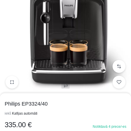
1/7
Philips EP3324/40
iekš
Kafijas automāti
335.00
€
Noliktavā 4 prece/-es